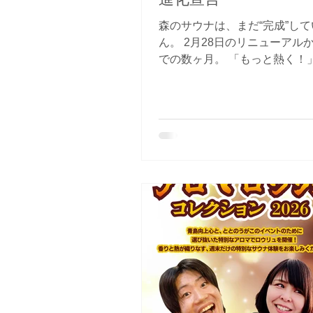
森のサウナは、まだ“完成”し
ん。 2月28日のリニューアル
での数ヶ月。 「もっと熱く！
のパンチが欲しい！」 皆様か
いた数多くの熱いフィードバ
てに目を通しています。 じょ
への期待、そして皆様の深い
しっかりと受け止めました。 ■
えて「マイルド」だったのか？
はあえて設定を抑えていました
は、新しくなった「森のサウ
つ、体の芯からじんわりと温
心地よさを、まずは何にも邪
体感していただきたかったから
なぜ「6月」からなのか？ 3月
い、外気温が上がり春めいて
ウナの感じ方も刻々と変化し
5月は、この**「春の外気浴」