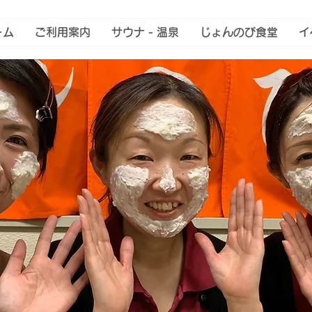
ーム
ご利用案内
サウナ - 温泉
じょんのび食堂
イ