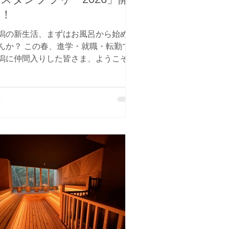
催！
潟の新生活、まずはお風呂から始めま
この春、進学・就職・転勤で
潟に仲間入りした皆さま、ようこそ！
して、いつも私たちの湯を愛してくだ
る常連の皆さま、ありがとうございま
引っ越し作業で、
ょっと肩に力が入っていませんか？
んな皆さまの心と体を解きほぐす、特
なスタンプラリーが4月1日からスター
。 新しく新潟に来られた方へ
新潟ってどこに行けばいいの？」と迷
たら、まずはこの3軒！ 個性の違う温
を巡れば、新潟の癒やし文化がまるご
ります。 三条市【さぎの湯】: 歴
ある名湯と、心に染みる食堂の味 秋
区【花の湯館】: アヒル風呂とおしゃ