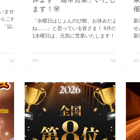
ます！🌸
ていませ
からこれま
「水曜日はじょんのび館、お休みだよ
新
」「以前
ね……」と思っている皆さま！ 4月の第
せんか？ 
らいただ
1水曜日は、元気に営業いたします！ 休
新
ック、すべ
館日の変更について ・4月1日(水) ⇒
そ
んのび館
【通常営業】 （エイプリルフールです
さ
サウナ愛、
が、本当です！） ・4月14日(火) ⇒ 【臨
す！ 慣れない環境や
 なぜ、あ
時休館】 ※4月15日(水)は、予定通り
ち
 私たち
【定休日】となります。 実は、4月中旬
そ
。 それ
に「源氏蛍の湯」「平家蛍の湯」両浴室
別
ナ」が持
の脱衣所ロッカーをすべて新品に入れ替
トします
まる本来の
えるビッグプロジェクトを敢行いたしま
「
魔されずに
す！ この工事に伴い、14日(火)・15(水)
っ
です。 ■
を連休とさせていただく代わりに、本来
泉
とは違
休館日の4/1(水)を振替でオープンいたし
と分か
きた今、サ
ます。 この日の女性側は……大好評の
史
ています。
「森のサウナ」！ リニューアル以来、
葉
とマイル