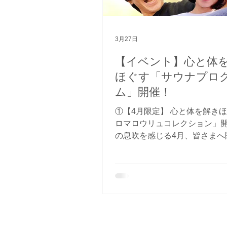
ドな熱が溶け合う、今だけの
ンス**をぜひ肌で楽しんでほ
考え、あえて6月を覚醒のタイ
3月27日
据えました。 しかし、皆様の
の情熱、そして身体が求める
【イベント】心と体
は、私たちの想定を遥かに超
ほぐす「サウナプロ
た。 お待たせいたしました。
ム」開催！
にリミッターを解除します。
PROJECT：J
①【4月限定】 心と体を解き
ロマロウリュコレクション」開
の息吹を感じる4月、皆さまへ
限定イベント「アロマロウリ
ョン」を開催いたします。 当
師、「青島向上心」と「ととの
人が、週替わりでこだわりの
レクト。 自分と深く向き合う
ブレンドや季節を味わう春の
厳選した香りと蒸気をお楽し