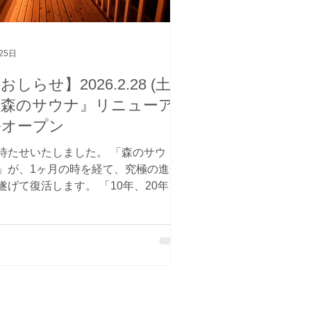
なカフェでまったり 西蒲区【じょん
び館】: 豊かな自然と本格サウナでリ
ュ 常連の皆さまへ いつもあり
とうございます！ この春、私たちの
25日
ームには新しい仲間がたくさん増えま
おしらせ】2026.2.28 (土)
。 もし「次はどこに行こうかな？」
悩んでいる方を見かけたら、皆さまの
『森のサウナ』リニューア
推しポイント」をぜひこっそり教えて
ルオープン
げてください そんな温かい交流も、
のスタンプラリーの醍醐味
待たせいたしました。 「森のサウ
」が、1ヶ月の時を経て、究極の進化
遂げて復活します。 「10年、20年先
この熱を守り抜く」 その決意を込め
大規模改修。単なる改修ではなく、五
のすべてを刺激する「没入空間」へと
まれ変わりました。 🔥 推しポイン
：五感で味わう『新・森のサウナ』
️⃣ 【全身】で感じる「熱のハイブリッ
」 下層に蓄熱の「レッドシリカ」、