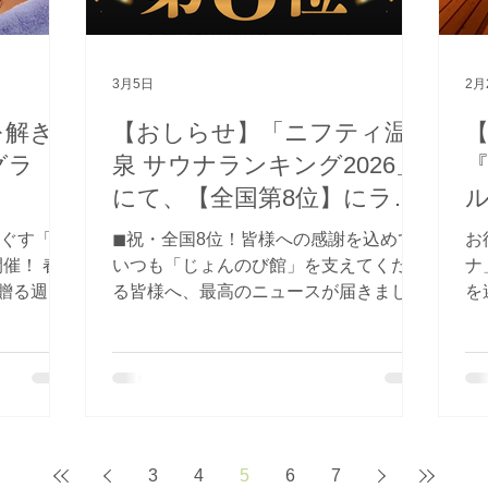
「木の香りに癒やされる」「芯からじっ
れ
絶妙なバラ
くり温まる」と話題の新・森のサウナ
の
しい。そう
を、水曜日にお楽しみいただけます。
フレッシ
ミングに
「水曜営業」をご存知ない方も多いた
が
3月5日
2月
サウナへ
め、静かに自分と向き合う、ゆったりと
ホ
熱い刺激
を解き
【おしらせ】「ニフティ温
【
した「棲み分け」を楽しめる絶好のチャ
す
えていまし
ンスかもしれません……。 ピカピカの
と
グラ
泉 サウナランキング2026」
6月、つい
ロッカーに生まれ変わる前の、今のじょ
「
にて、【全国第8位】にラン
んのび館もぜひ堪能しに来てください
あ
クインいたしました！
ね。 皆さまのご来館、
こ
ほぐす「ア
◼︎祝・全国8位！皆様への感謝を込めて
お
催！ 春
いつも「じょんのび館」を支えてくださ
ナ
贈る週末
る皆様へ、最高のニュースが届きまし
を
ュコレクシ
た！ 「ニフティ温泉 サウナランキング
も
館熱波
2026」にて、 当館が【全国第8位】にラ
た
う」の2
ンクインいたしました！✨ 全国に数ある
感
アロマをセ
素晴らしい施設の中から、新潟の「じょ
生
瞑想的な
んのび館」を選んでいただけたこと、ス
ト
香りなど、
タッフ一同、驚きと共に感謝の気持ちで
1
みくださ
いっぱいです。 この順位は、間違いな
ド
3
4
5
6
7