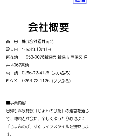
会社概要
商 号 株式会社福井開発
設立日 平成4年10月1日
所在地 〒953-0076新潟県 新潟市 西蒲区 福
井 4067番地
電 話
0256-72-4126
（よいふろ）
F A X
0256-72-1126
（いいふろ）
■事業内容
日帰り温泉施設「じょんのび館」の運営を通じ
て、地域と社会に、楽しくゆったり心地よく
「じょんのび」するライフスタイルを提案しま
す。