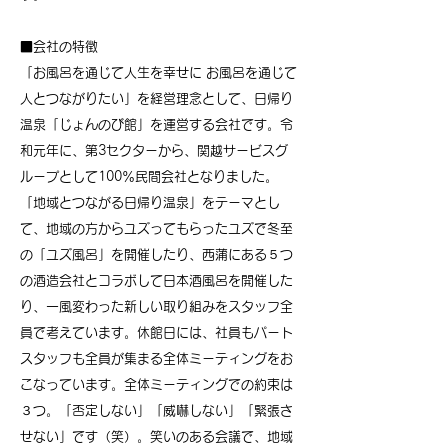
■会社の特徴
「お風呂を通じて人生を幸せに お風呂を通じて
人とつながりたい」を経営理念として、日帰り
温泉「じょんのび館」を運営する会社です。令
和元年に、第3セクターから、関越サービスグ
ループとして100％民間会社となりました。
「地域とつながる日帰り温泉」をテーマとし
て、地域の方からユズってもらったユズで冬至
の「ユズ風呂」を開催したり、西蒲にある５つ
の酒造会社とコラボして日本酒風呂を開催した
り、一風変わった新しい取り組みをスタッフ全
員で考えています。休館日には、社員もパート
スタッフも全員が集まる全体ミーティングをお
こなっています。全体ミーティングでの約束は
３つ。「否定しない」「威嚇しない」「緊張さ
せない」です（笑）。笑いのある会議で、地域