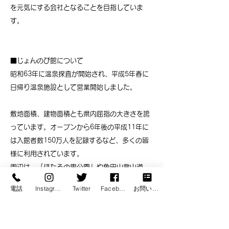
を元気にする会社となることを目指していま
す。
■じょんのび館について
昭和63年に温泉探査が開始され、平成5年春に
日帰り温泉施設として営業開始しました。
敷地面積、建物面積とも県内屈指の大きさを誇
っています。オープンから6年後の平成11年に
は入館者数150万人を記録するなど、多くの皆
様に利用されています。
周辺は、「ほたるの里公園」や角田山登山道
「福井ほたるの里コース」の他、海も近く自然
電話
Instagram
Twitter
Facebook
お問い合わせ
豊かです。また、同じ敷地内には、ほたるや角
田山、矢垂川の資料を集めた「角田山自然
館」、地元巻産木材の素晴らしさを知っていた