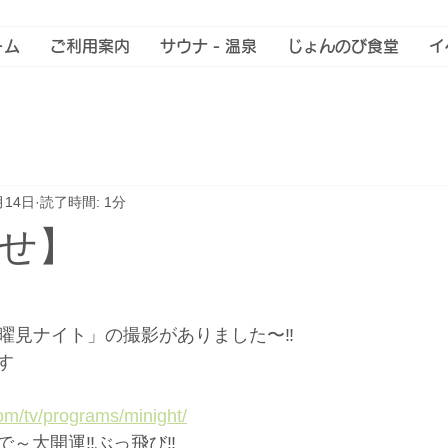
ーム
ご利用案内
サウナ - 温泉
じょんのび食堂
イ
月14日
読了時間: 1分
せ】
曜見ナイト」の撮影がありました〜‼︎
す
om/tv/programs/minight/
～大開運‼︎ぶっ飛び‼︎