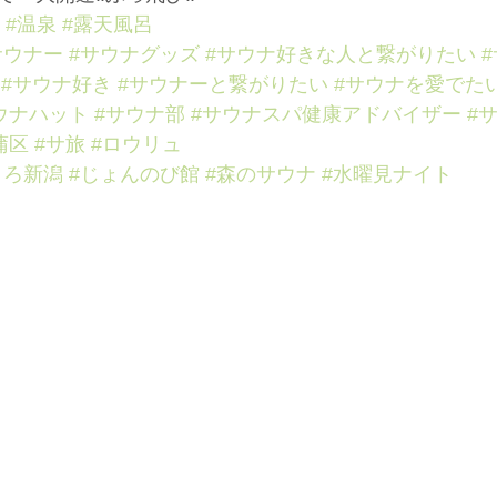
#温泉
#露天風呂
サウナー
#サウナグッズ
#サウナ好きな人と繋がりたい
#サウナ好き
#サウナーと繋がりたい
#サウナを愛でた
ウナハット
#サウナ部
#サウナスパ健康アドバイザー
#
蒲区
#サ旅
#ロウリュ
ころ新潟
#じょんのび館
#森のサウナ
#水曜見ナイト