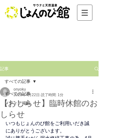
記事
すべての記事
onyoku
すべての記事
2025年4月22日
読了時間: 1分
【おしらせ】臨時休館のお
メディア掲載
しらせ
いつもじょんのび館をご利用いだき誠
にありがとうございます。